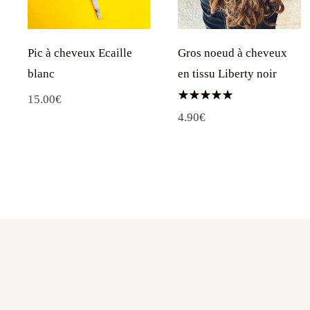
Pic à cheveux Ecaille
Gros noeud à cheveux
blanc
en tissu Liberty noir
15.00
€
Note
4.90
€
5.00
sur 5