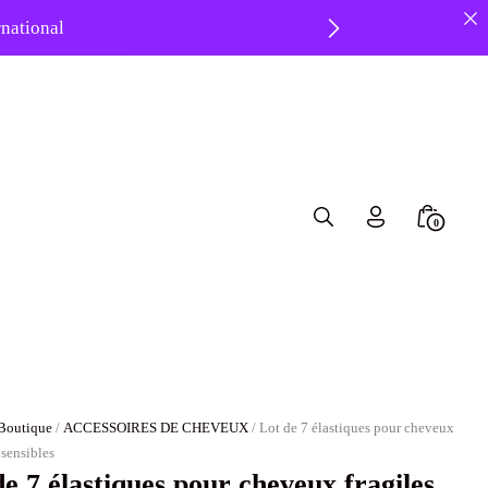
ernational
 ❤️
Search
Minicar
0
Toggle
Toggle
Boutique
/
ACCESSOIRES DE CHEVEUX
/ Lot de 7 élastiques pour cheveux
t sensibles
de 7 élastiques pour cheveux fragiles