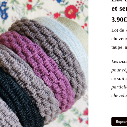
et se
3.90
€
Lot de 
cheveux
taupe, 
Les
acc
pour ré
ce soit
partiel
chevelu
Ruptur