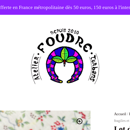
fferte en France métropolitaine dès 50 euros, 150 euros à l'int
10% sur votre première commande avec le code : 1ERAMOUR
Atelier
Foudre
Turbans
Accueil
/
fragiles e
Lot 