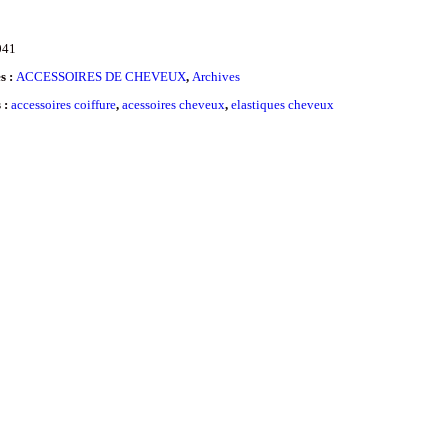
041
s :
ACCESSOIRES DE CHEVEUX
,
Archives
s :
accessoires coiffure
,
acessoires cheveux
,
elastiques cheveux