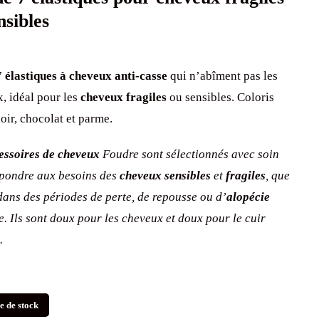
nsibles
7
élastiques à cheveux
anti-casse
qui n’abîment pas les
, idéal pour les
cheveux fragiles
ou sensibles. Coloris
noir, chocolat et parme.
essoires de cheveux
Foudre sont sélectionnés avec soin
pondre aux besoins des
cheveux sensibles
et
fragiles
, que
 dans des périodes de perte, de repousse ou d’
alopécie
le. Ils sont doux pour les cheveux et doux pour le cuir
.
e de stock