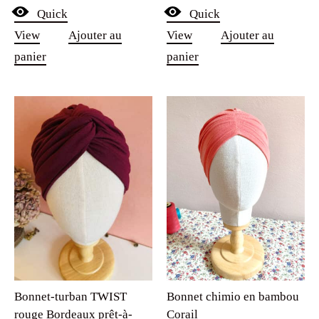
Quick
Quick
prix
prix
View
Ajouter au
View
Ajouter au
initial
actuel
panier
panier
était :
est :
29.90€.
9.90€.
Bonnet-turban TWIST
Bonnet chimio en bambou
rouge Bordeaux prêt-à-
Corail