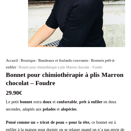
Accueil
Boutique
Bandeaux et foulards couvrants
Bonnets prêt-à-
/
/
/
enfiler
/ Bonnet pour chimiothérapie à plis Marron chocolat – Foudre
Bonnet pour chimiothérapie à plis Marron
chocolat – Foudre
29.90
€
Le petit
bonnet
extra
doux
et
confortable
,
prêt à enfiler
en deux
secondes, adaptés aux
pelades
et
alopécies
.
Pensé comme un « tricot de peau » pour la tête,
ce bonnet est à
enfiler à la maison pour dormir ou se relaxer quand on n’a pas envie de