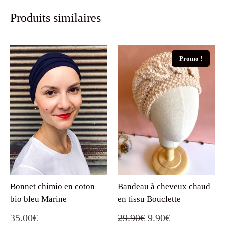
Produits similaires
Promo !
Bonnet chimio en coton
Bandeau à cheveux chaud
bio bleu Marine
en tissu Bouclette
Le
Le
35.00
€
29.90
€
9.90
€