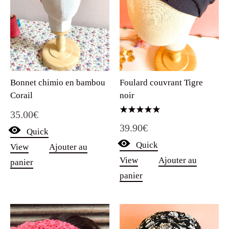
Foulard couvrant Tigre
Bonnet chimio en bambou
noir
Corail
35.00
€
Note
39.90
€
5.00
Quick
sur 5
Quick
View
Ajouter au
View
Ajouter au
panier
panier