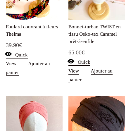
Foulard couvrant à fleurs
Bonnet-turban TWIST en
Thelma
tissu Oeko-tex Caramel
prêt-à-enfiler
39.90
€
65.00
€
Quick
Quick
View
Ajouter au
View
Ajouter au
panier
panier