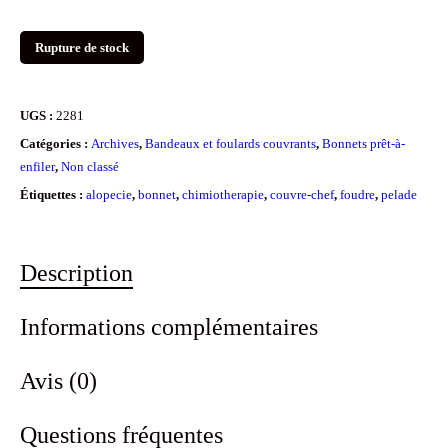
Rupture de stock
UGS :
2281
Catégories :
Archives
,
Bandeaux et foulards couvrants
,
Bonnets prêt-à-
enfiler
,
Non classé
Étiquettes :
alopecie
,
bonnet
,
chimiotherapie
,
couvre-chef
,
foudre
,
pelade
Description
Informations complémentaires
Avis (0)
Questions fréquentes