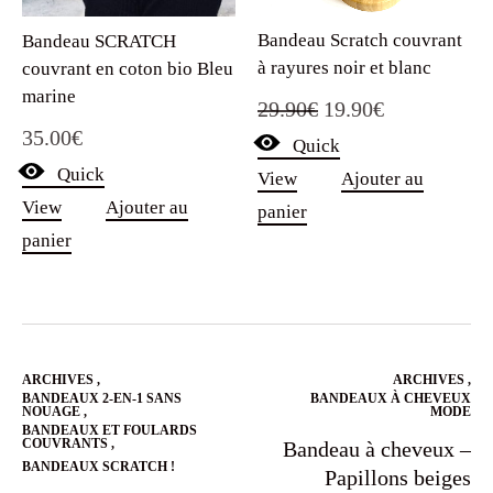
Bandeau Scratch couvrant
Bandeau SCRATCH
à rayures noir et blanc
couvrant en coton bio Bleu
marine
Le
Le
29.90
€
19.90
€
35.00
€
Quick
prix
prix
Quick
View
Ajouter au
initial
actuel
View
Ajouter au
panier
était :
est :
panier
29.90€.
19.90€.
ARCHIVES
,
ARCHIVES
,
BANDEAUX 2-EN-1 SANS
BANDEAUX À CHEVEUX
NOUAGE
,
MODE
BANDEAUX ET FOULARDS
COUVRANTS
,
Bandeau à cheveux –
BANDEAUX SCRATCH !
Papillons beiges