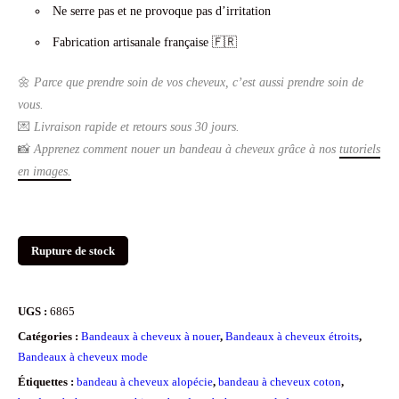
Ne serre pas et ne provoque pas d’irritation
Fabrication artisanale française 🇫🇷
🌼
Parce que prendre soin de vos cheveux, c’est aussi prendre soin de
vous.
💌
Livraison rapide et retours sous 30 jours.
📸
Apprenez comment nouer un bandeau à cheveux grâce à nos
tutoriels
en images.
Rupture de stock
UGS :
6865
Catégories :
Bandeaux à cheveux à nouer
,
Bandeaux à cheveux étroits
,
Bandeaux à cheveux mode
Étiquettes :
bandeau à cheveux alopécie
,
bandeau à cheveux coton
,