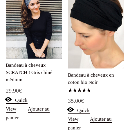
Bandeau à cheveux
SCRATCH ! Gris chiné
Bandeau à cheveux en
médium
coton bio Noir
29.90
€
Note
Quick
35.00
€
5.00
sur 5
View
Ajouter au
Quick
panier
View
Ajouter au
panier