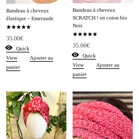
Bandeau à cheveux
Bandeau à cheveux
SCRATCH ! en coton bio
élastique – Emeraude
Noir
Note
35.00
€
5.00
Note
sur 5
35.00
€
5.00
Quick
sur 5
Quick
View
Ajouter au
View
Ajouter au
panier
panier