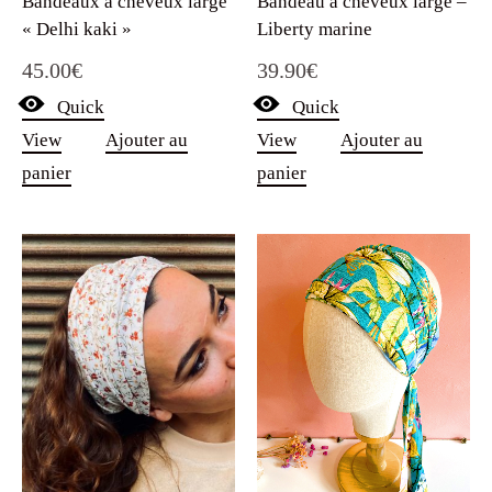
Bandeaux à cheveux large
Bandeau à cheveux large –
« Delhi kaki »
Liberty marine
45.00
€
39.90
€
Quick
Quick
View
Ajouter au
View
Ajouter au
panier
panier