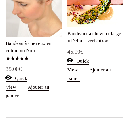
Bandeaux à cheveux large
« Delhi » vert citron
Bandeau à cheveux en
coton bio Noir
45.00
€
Quick
Note
35.00
€
5.00
View
Ajouter au
sur 5
Quick
panier
View
Ajouter au
panier