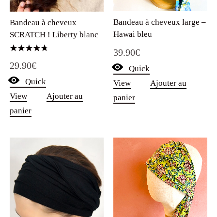
Bandeau à cheveux large –
Bandeau à cheveux
Hawai bleu
SCRATCH ! Liberty blanc
39.90
€
Note
29.90
€
4.75
Quick
sur 5
Quick
View
Ajouter au
View
Ajouter au
panier
panier