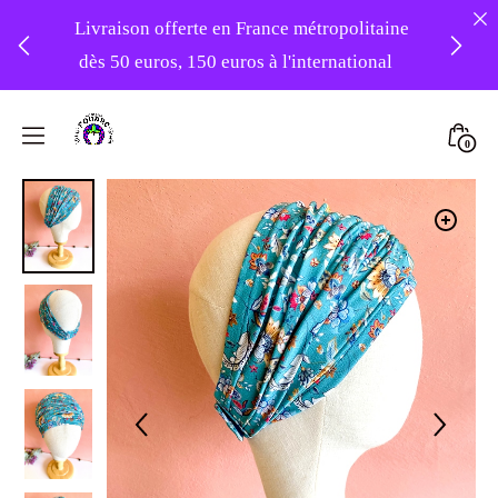
Livraison offerte en France métropolitaine
dès 50 euros, 150 euros à l'international
❤️ -10% sur votre première commande
Skip
avec le code : 1ERAMOUR ❤️
to
Mini
0
content
Atelier
Togg
Foudre
Turbans