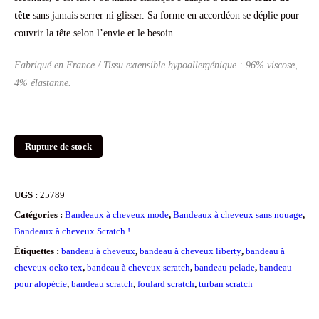
tête
sans jamais serrer ni glisser. Sa forme en accordéon se déplie pour
couvrir la tête selon l’envie et le besoin.
Fabriqué en France / Tissu extensible hypoallergénique : 96% viscose,
4% élastanne.
Rupture de stock
UGS :
25789
Catégories :
Bandeaux à cheveux mode
,
Bandeaux à cheveux sans nouage
,
Bandeaux à cheveux Scratch !
Étiquettes :
bandeau à cheveux
,
bandeau à cheveux liberty
,
bandeau à
cheveux oeko tex
,
bandeau à cheveux scratch
,
bandeau pelade
,
bandeau
pour alopécie
,
bandeau scratch
,
foulard scratch
,
turban scratch