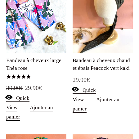
Bandeau à cheveux large
Bandeau à cheveux chaud
Théa rose
et épais Peacock vert kaki
29.90
€
Note
Le
Le
39.90
€
29.90
€
5.00
Quick
sur 5
Quick
prix
prix
View
Ajouter au
View
Ajouter au
panier
initial
actuel
panier
était :
est :
39.90€.
29.90€.