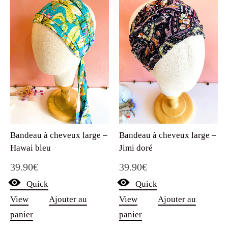
Bandeau à cheveux large –
Bandeau à cheveux large –
Hawai bleu
Jimi doré
39.90
€
39.90
€
Quick
Quick
View
Ajouter au
View
Ajouter au
panier
panier