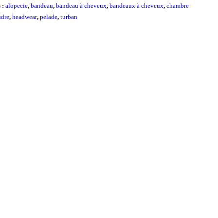
s :
alopecie
,
bandeau
,
bandeau à cheveux
,
bandeaux à cheveux
,
chambre
udre
,
headwear
,
pelade
,
turban