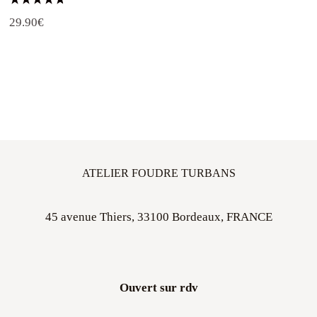
Note
29.90
€
4.75
sur 5
ATELIER FOUDRE TURBANS
45 avenue Thiers, 33100 Bordeaux, FRANCE
Ouvert sur rdv