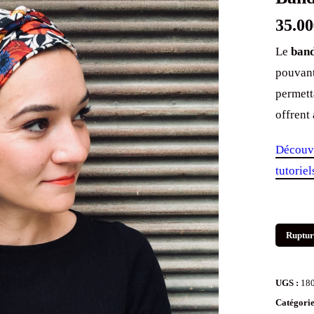
35.00
Le
band
pouvant
permett
offrent
Découvr
tutorie
Ruptur
UGS :
18
Catégorie