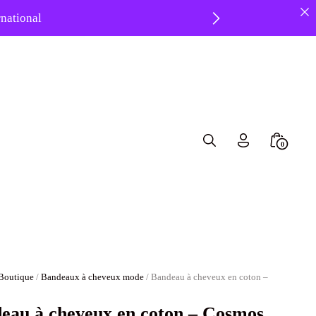
ernational
 ❤️
Search
Minicar
0
Toggle
Toggle
Boutique
/
Bandeaux à cheveux mode
/ Bandeau à cheveux en coton –
eau à cheveux en coton – Cosmos