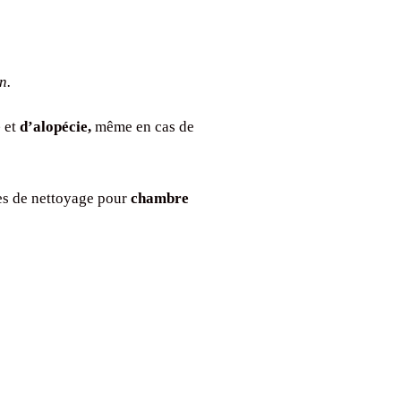
n.
e
et
d’alopécie,
même en cas de
es de nettoyage pour
chambre