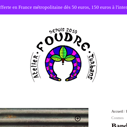
fferte en France métropolitaine dès 50 euros, 150 euros à l'int
10% sur votre première commande avec le code : 1ERAMOUR
Atelier
Foudre
Turbans
Accueil
/
Cosmos
Band