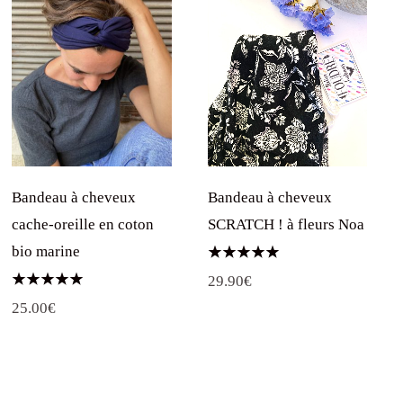
Bandeau à cheveux
Bandeau à cheveux
SCRATCH ! à fleurs Noa
cache-oreille en coton
bio marine
Note
29.90
€
5.00
sur 5
Note
25.00
€
5.00
sur 5