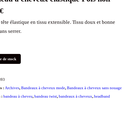
€
 tête élastique en tissu extensible. Tissu doux et bonne
ans serrer.
e de stock
893
s :
Archives
,
Bandeaux à cheveux mode
,
Bandeaux à cheveux sans nouage
s :
bandeau à cheveu
,
bandeau twist
,
bandeaux à cheveux
,
headband