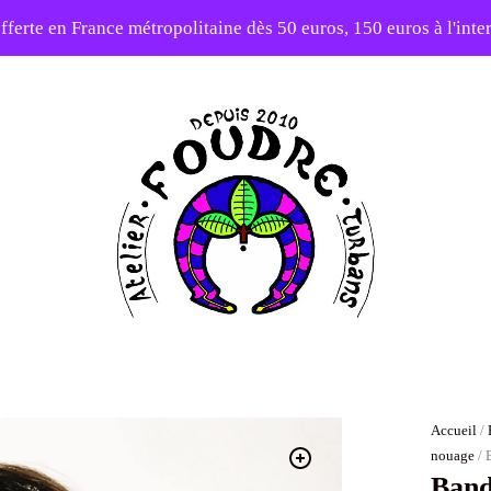
fferte en France métropolitaine dès 50 euros, 150 euros à l'int
10% sur votre première commande avec le code : 1ERAMOUR
Atelier
Foudre
Turbans
Accueil
/
nouage
/ 
Band