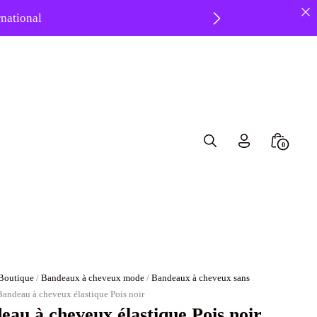
ernational
 ❤️
Search
Minicar
0
Toggle
Toggle
Boutique
/
Bandeaux à cheveux mode
/
Bandeaux à cheveux sans
Bandeau à cheveux élastique Pois noir
eau à cheveux élastique Pois noir