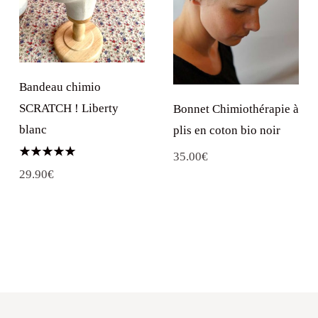
Bandeau chimio
SCRATCH ! Liberty
Bonnet Chimiothérapie à
blanc
plis en coton bio noir
35.00
€
Note
29.90
€
5.00
sur 5