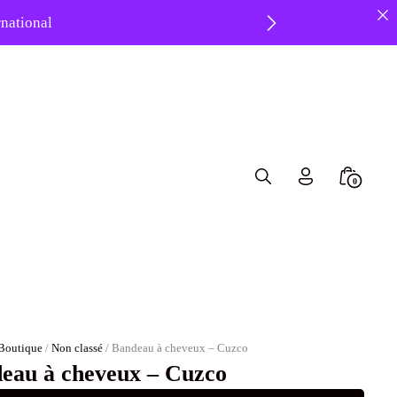
ernational
 ❤️
Search
Minicar
0
Toggle
Toggle
Boutique
/
Non classé
/ Bandeau à cheveux – Cuzco
eau à cheveux – Cuzco