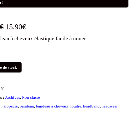
 !
Le
Le
€
15.90
€
eau à cheveux élastique facile à nouer.
prix
prix
initial
actuel
était :
est :
e de stock
25.00€.
15.90€.
451
s :
Archives
,
Non classé
s :
alopecie
,
bandeau
,
bandeau à cheveux
,
foudre
,
headband
,
headwear