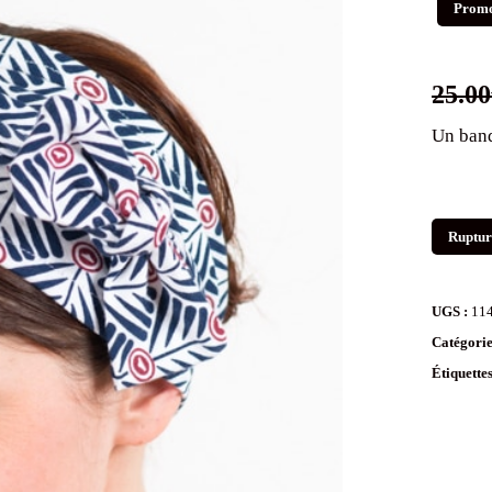
Promo
25.00
Un band
Ruptur
UGS :
11
Catégorie
Étiquette