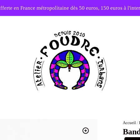
fferte en France métropolitaine dès 50 euros, 150 euros à l'int
10% sur votre première commande avec le code : 1ERAMOUR
Atelier
Foudre
Turbans
Accueil
/
Band