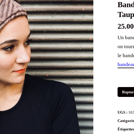
Taup
25.00
Un band
on tourn
le band
bandeau
Ruptur
UGS :
16
Catégorie
Étiquette
bandeaux 