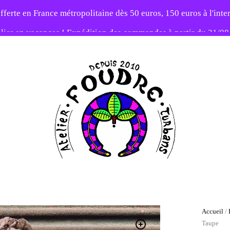
fferte en France métropolitaine dès 50 euros, 150 euros à l'int
elier en vacances ! Expédition des commandes à partir du 31/0
-20% sur tout le site avec le code PATIENCE
Atelier
Foudre
Turbans
Accueil
/
Taupe
Band