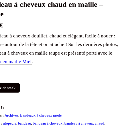
e
€
eau à cheveux douillet, chaud et élégant, facile à nouer :
e autour de la tête et on attache ! Sur les dernières photos,
eau à cheveux en maille taupe est présenté porté avec le
 en maille Miel
.
e de stock
319
s :
Archives
,
Bandeaux à cheveux mode
s :
alopecie
,
bandeau
,
bandeau à cheveux
,
bandeau à cheveux chaud
,
à cheveux chauds
,
cache-oreille
,
foudre
,
headwear
,
pelade