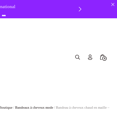
ernational
8 ❤️
Search
Minicar
0
Toggle
Toggle
Boutique
/
Bandeaux à cheveux mode
/ Bandeau à cheveux chaud en maille –
eau à cheveux chaud en maille –