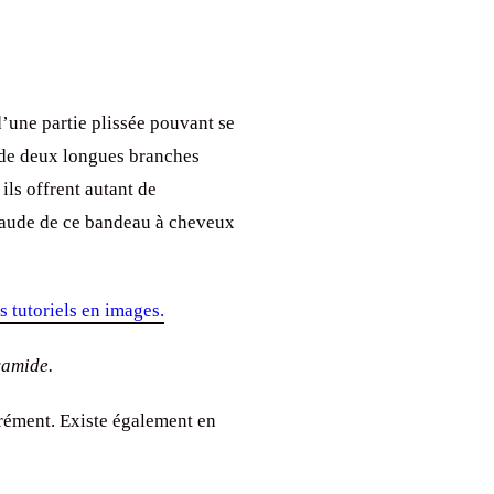
une partie plissée pouvant se
et de deux longues branches
ils offrent autant de
chaude de ce bandeau à cheveux
tutoriels en images.
yamide.
ément. Existe également en
e
et
d’alopécie
.