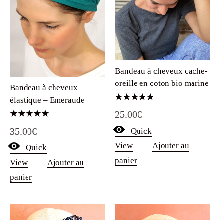
Bandeau à cheveux cache-
oreille en coton bio marine
Bandeau à cheveux
élastique – Emeraude
Note
25.00
€
5.00
sur 5
Note
35.00
€
Quick
5.00
sur 5
View
Ajouter au
Quick
panier
View
Ajouter au
panier