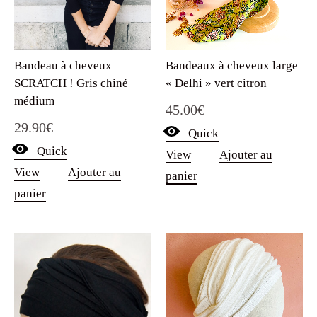
Bandeau à cheveux
Bandeaux à cheveux large
SCRATCH ! Gris chiné
« Delhi » vert citron
médium
45.00
€
29.90
€
Quick
Quick
View
Ajouter au
View
Ajouter au
panier
panier