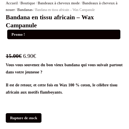
Accueil
Boutique
Bandeaux à cheveux mode
Bandeaux à cheveux à
/
/
/
nouer
Bandanas
/
/ Bandana en tissu africain – Wax Campanule
Bandana en tissu africain – Wax
Campanule
Promo !
Le
Le
15.00
€
6.90
€
Vous vous souvenez du bon vieux bandana qui vous suivait partout
prix
prix
dans votre jeunesse ?
initial
actuel
Il est de retour, et cette fois en Wax 100 % coton, le célèbre tissu
était :
est :
africain aux motifs flamboyants.
15.00€.
6.90€.
Rupture de stock