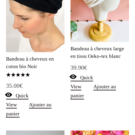
Bandeau à cheveux large
en tissu Oeko-tex blanc
Bandeau à cheveux en
coton bio Noir
39.90
€
Quick
Note
35.00
€
5.00
View
Ajouter au
sur 5
Quick
panier
View
Ajouter au
panier