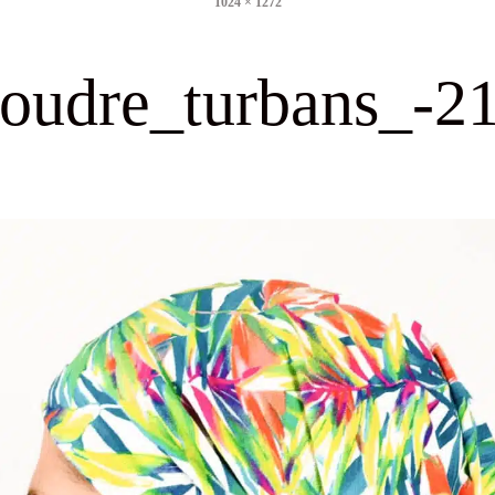
1024 × 1272
size
oudre_turbans_-2