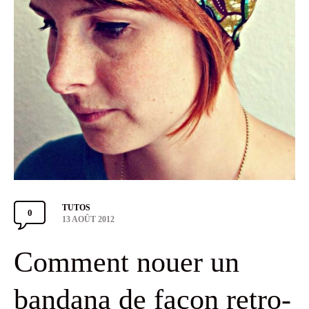
Categories
TUTOS
0
Comments
Post
13 AOÛT 2012
date
Section
Comment nouer un
Toggle
bandana de façon retro-