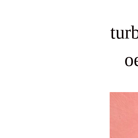
tur
o