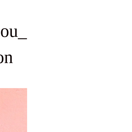
bou_
on