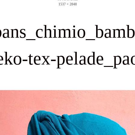
1537 × 2048
size
bans_chimio_bam
eko-tex-pelade_pa