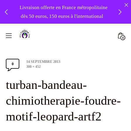
Livraison offerte en France métropolitaine
dès 50 euros, 150 euros à l'international
❤️ -10% sur votre première commande
Skip
avec le code : 1ERAMOUR ❤️
to
Mini
0
content
Atelier
Togg
Foudre
Post
14 SEPTEMBRE 2013
Turbans
0
Comments
date
Full
300 × 452
size
Section
turban-bandeau-
Toggle
chimiotherapie-foudre-
motif-leopard-artf2