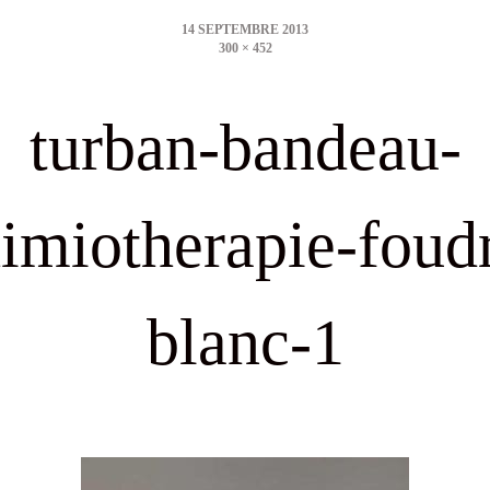
date
Full
300 × 452
size
turban-bandeau-
imiotherapie-foud
blanc-1