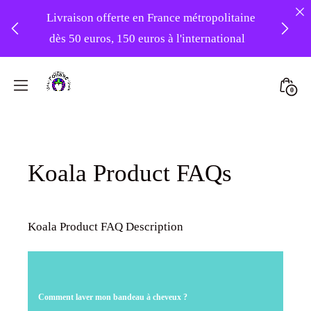
Livraison offerte en France métropolitaine
dès 50 euros, 150 euros à l'international
❤️ Atelier en vacances ! Expédition des
Skip
commandes à partir du 31/08 ❤️
to
Mini
0
content
Atelier
Togg
-20% sur tout le site avec le code
Foudre
PATIENCE
Turbans
Koala Product FAQs
Koala Product FAQ Description
Comment laver mon bandeau à cheveux ?