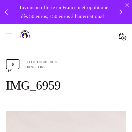
Livraison offerte en France métropolitaine
dès 50 euros, 150 euros à l'international
❤️ -10% sur votre première commande
Skip
avec le code : 1ERAMOUR ❤️
to
Mini
0
content
Atelier
Togg
Foudre
Post
23 OCTOBRE 2018
Turbans
0
Comments
date
Full
1024 × 1365
size
Section
IMG_6959
Toggle