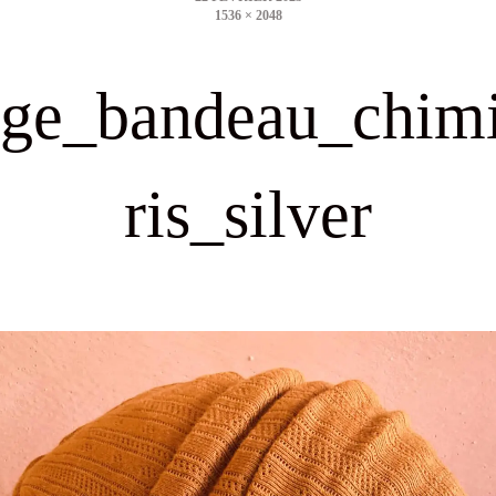
1536 × 2048
size
nge_bandeau_chim
ris_silver