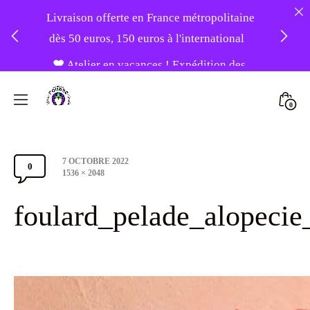
Livraison offerte en France métropolitaine
dès 50 euros, 150 euros à l'international
❤️ Atelier en vacances ! Expédition des
Skip
commandes à partir du 31/08 ❤️
to
Mini
0
content
Atelier
Togg
-20% sur tout le site avec le code
Foudre
PATIENCE
Post
7 OCTOBRE 2022
Turbans
0
Comments
date
Full
1536 × 2048
size
Section
foulard_pelade_alopecie
Toggle