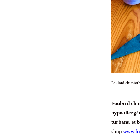
Foulard chimioth
Foulard chi
hypoallergé
turbans
, et
b
shop
www.fo