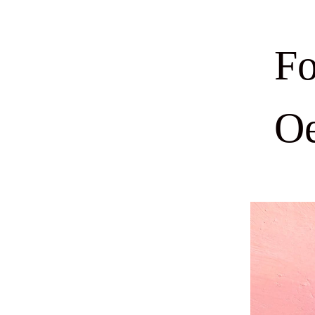
Fo
Oe