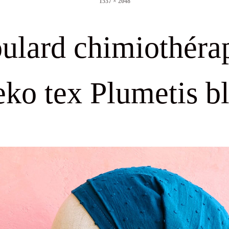
1537 × 2048
size
ulard chimiothéra
ko tex Plumetis b