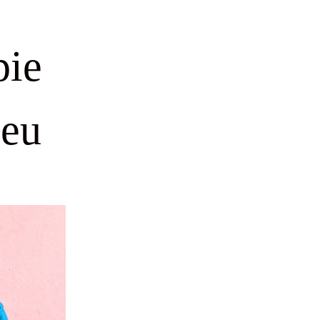
pie
leu