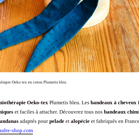
érapie Oeko tex en coton Plumetis bleu
miothérapie
Oeko-tex
Plumetis bleu. Les
bandeaux à cheveux
F
niques
et faciles à attacher. Découvrez tous nos
bandeaux chim
andanas
adaptés pour
pelade
et
alopécie
et fabriqués en France
udre-shop.com