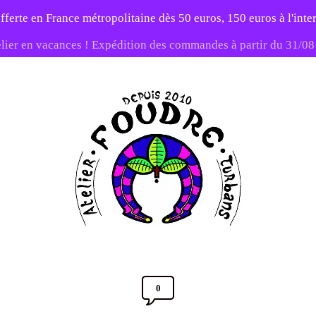
fferte en France métropolitaine dès 50 euros, 150 euros à l'int
elier en vacances ! Expédition des commandes à partir du 31/0
-20% sur tout le site avec le code PATIENCE
Atelier
Foudre
Turbans
0
Comments
Section
Post
12 OCTOBRE 2017
Toggle