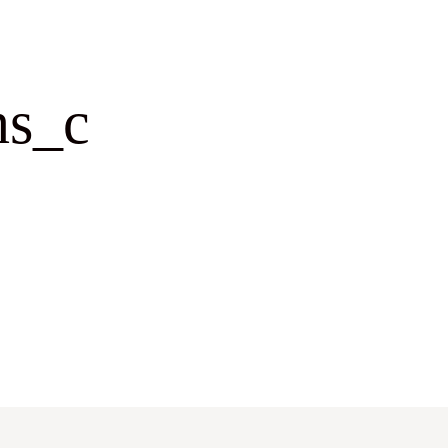
ns_c
ATELIER FOUDRE TURBANS