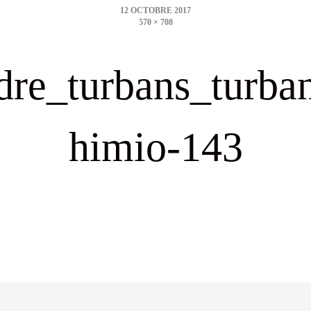
date
Full
570 × 708
size
dre_turbans_turba
himio-143