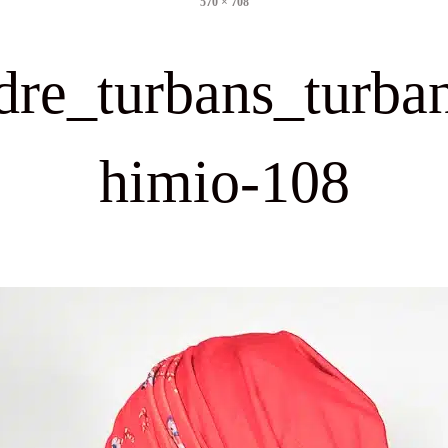
570 × 708
size
dre_turbans_turba
himio-108