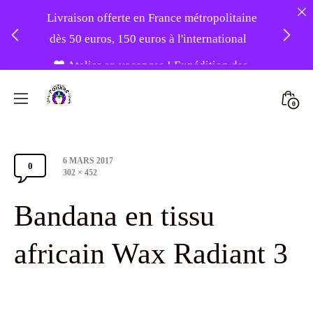
Livraison offerte en France métropolitaine
dès 50 euros, 150 euros à l'international
❤️ Atelier en vacances ! Expédition des
Skip
commandes à partir du 31/08 ❤️
to
Mini
0
content
Atelier
Togg
-20% sur tout le site avec le code
Foudre
PATIENCE
Post
6 MARS 2017
Turbans
0
Comments
date
Full
302 × 452
size
Section
Bandana en tissu
Toggle
africain Wax Radiant 3