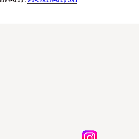
otre e-shop :
www.foudre-shop.com