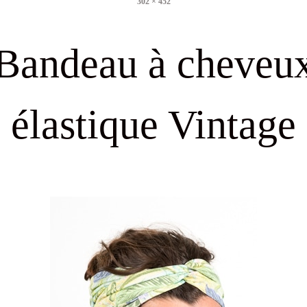
302 × 452
size
Bandeau à cheveu
élastique Vintage