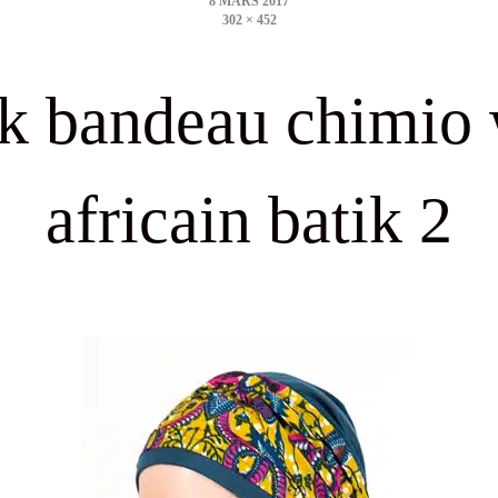
302 × 452
size
k bandeau chimio
africain batik 2