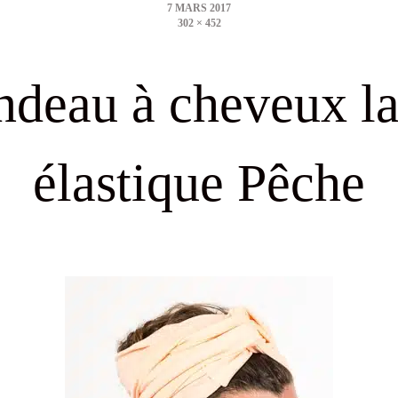
302 × 452
size
ndeau à cheveux la
élastique Pêche