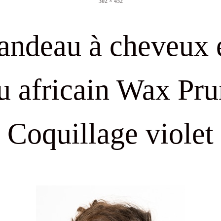
302 × 452
size
andeau à cheveux 
su africain Wax Pru
Coquillage violet