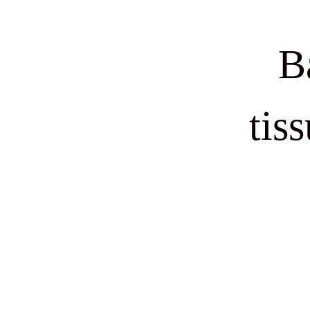
B
tis