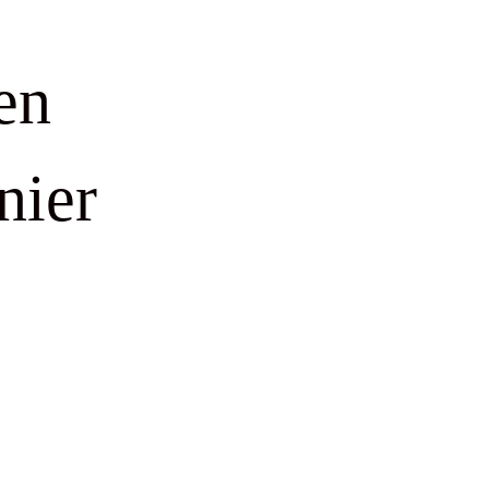
en
nier