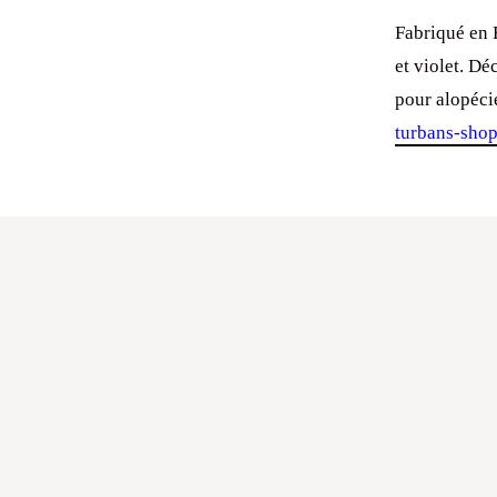
Fabriqué en 
et violet. D
pour alopéci
turbans-sho