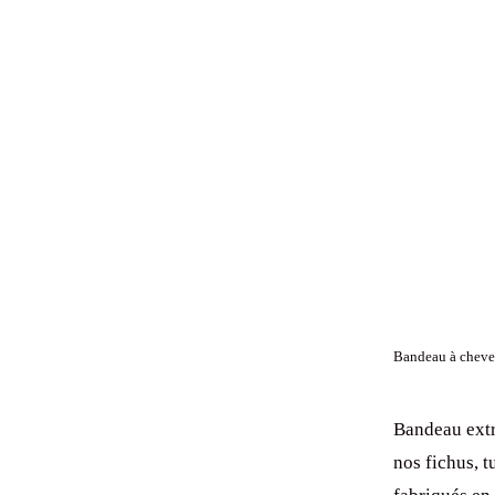
Bandeau à cheveu
Bandeau extr
nos fichus, t