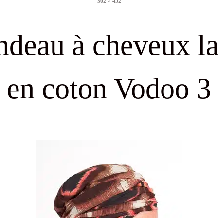
302 × 452
size
ndeau à cheveux la
en coton Vodoo 3