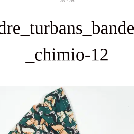
570 × 708
size
dre_turbans_band
_chimio-12