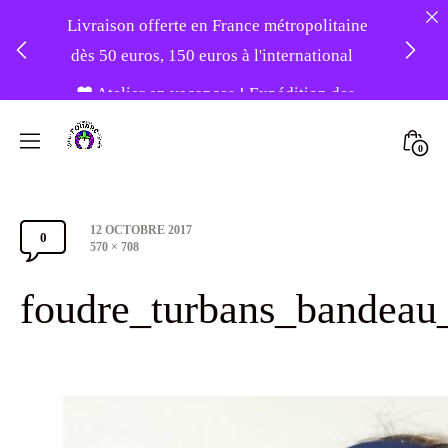
Livraison offerte en France métropolitaine
dès 50 euros, 150 euros à l'international
❤️ Atelier en vacances ! Expédition des
Skip
commandes à partir du 31/08 ❤️
to
Mini
0
content
Atelier
Togg
-20% sur tout le site avec le code
Foudre
PATIENCE
Post
12 OCTOBRE 2017
Turbans
0
Comments
date
Full
570 × 708
size
Section
foudre_turbans_bandeau
Toggle