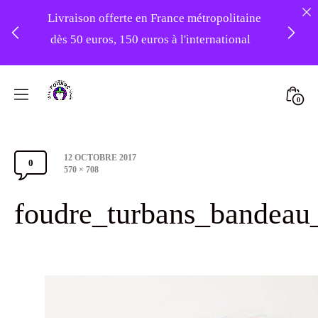
Livraison offerte en France métropolitaine
dès 50 euros, 150 euros à l'international
❤️ Atelier en vacances ! Expédition des
Skip
commandes à partir du 31/08 ❤️
to
Mini
0
content
Atelier
Togg
-20% sur tout le site avec le code
Foudre
PATIENCE
Post
12 OCTOBRE 2017
Turbans
0
Comments
date
Full
570 × 708
size
Section
foudre_turbans_bandeau
Toggle