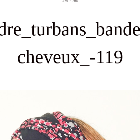
570 × 708
size
dre_turbans_band
cheveux_-119