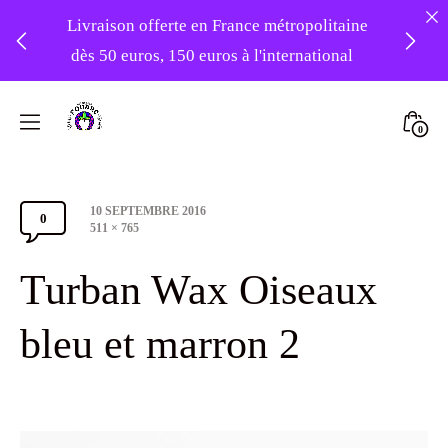
Livraison offerte en France métropolitaine
dès 50 euros, 150 euros à l'international
❤️ -10% sur votre première commande
Skip
avec le code : 1ERAMOUR ❤️
to
Mini
0
content
Atelier
Togg
Foudre
Post
10 SEPTEMBRE 2016
Turbans
0
Comments
date
Full
511 × 765
size
Section
Turban Wax Oiseaux
Toggle
bleu et marron 2