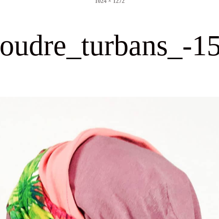
1024 × 1272
size
oudre_turbans_-1