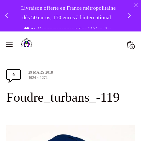
Livraison offerte en France métropolitaine
dès 50 euros, 150 euros à l'international
❤️ Atelier en vacances ! Expédition des
Skip
commandes à partir du 31/08 ❤️
to
Mini
0
content
Atelier
Togg
-20% sur tout le site avec le code
Foudre
PATIENCE
Post
29 MARS 2018
Turbans
0
Comments
date
Full
1024 × 1272
size
Section
Foudre_turbans_-119
Toggle