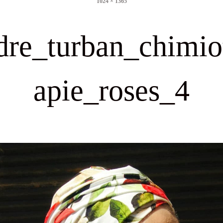
1024 × 1365
size
dre_turban_chimio
apie_roses_4