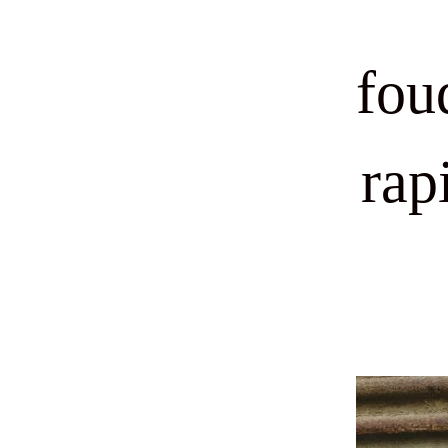
fou
rap