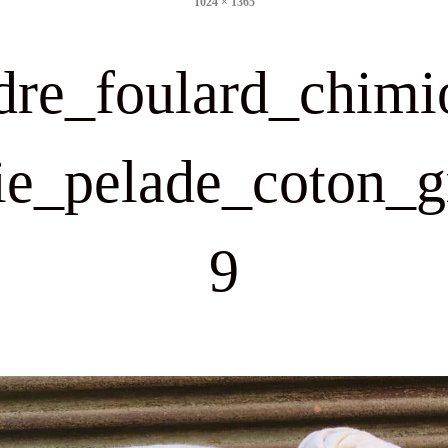
1024 × 1365
size
dre_foulard_chimi
ie_pelade_coton_g
9