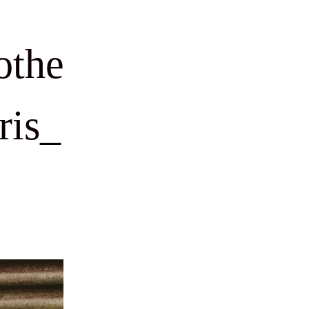
othe
ris_