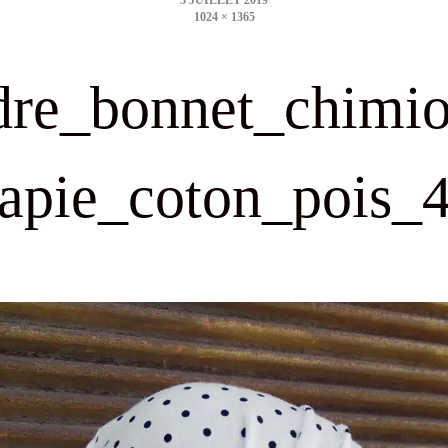
1024 × 1365
size
dre_bonnet_chimio
apie_coton_pois_