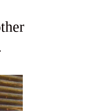
ther
4