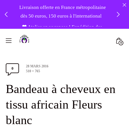
Livraison offerte en France métropolitaine
dès 50 euros, 150 euros à l'international
❤️ Atelier en vacances ! Expédition des
Skip
commandes à partir du 31/08 ❤️
to
Mini
0
content
Atelier
Togg
-20% sur tout le site avec le code
Foudre
PATIENCE
Post
28 MARS 2016
Turbans
0
Comments
date
Full
510 × 765
size
Section
Bandeau à cheveux en
Toggle
tissu africain Fleurs
blanc