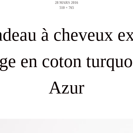
510 × 765
size
deau à cheveux ex
rge en coton turquo
Azur