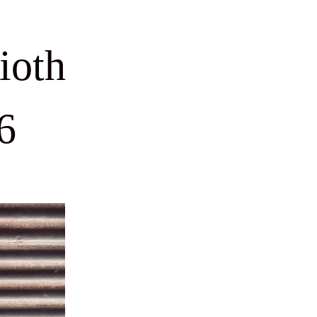
ioth
6