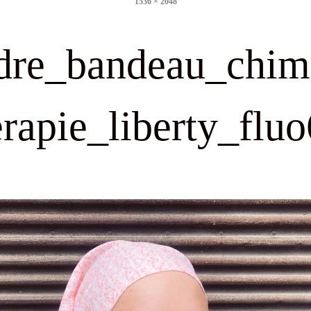
1536 × 2048
size
dre_bandeau_chim
erapie_liberty_fluo