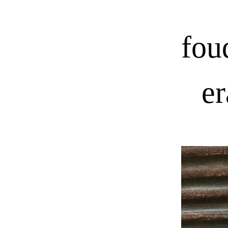
fou
e