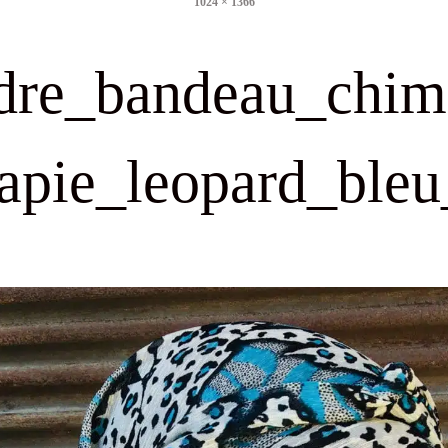
1024 × 1366
size
dre_bandeau_chim
rapie_leopard_bleu