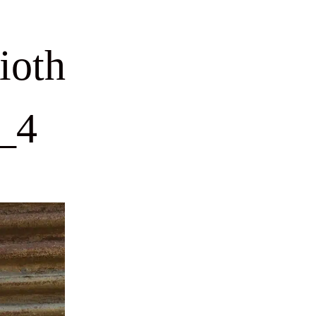
ioth
_4