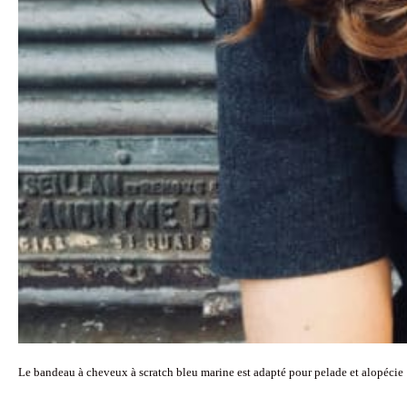
Le bandeau à cheveux à scratch bleu marine est adapté pour pelade et alopécie