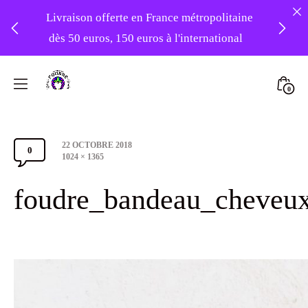
Livraison offerte en France métropolitaine
dès 50 euros, 150 euros à l'international
❤️ -10% sur votre première commande
Skip
avec le code : 1ERAMOUR ❤️
to
Mini
0
content
Atelier
Togg
Foudre
Post
22 OCTOBRE 2018
Turbans
0
Comments
date
Full
1024 × 1365
size
Section
foudre_bandeau_cheveu
Toggle