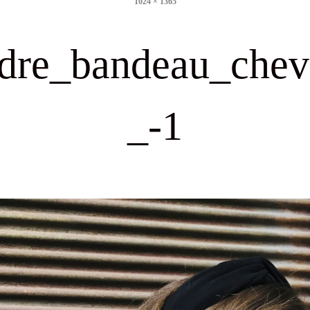
1024 × 1365
size
dre_bandeau_che
_-1