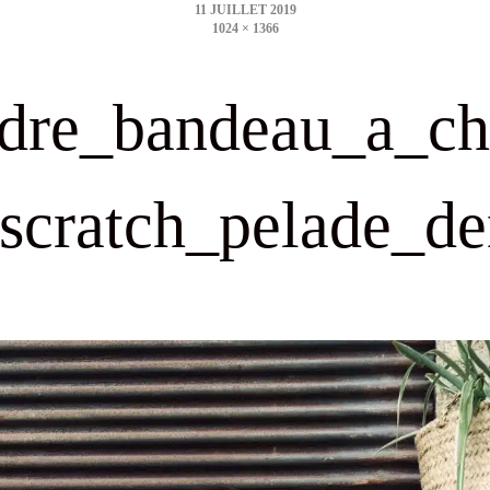
1024 × 1366
size
dre_bandeau_a_ch
scratch_pelade_de