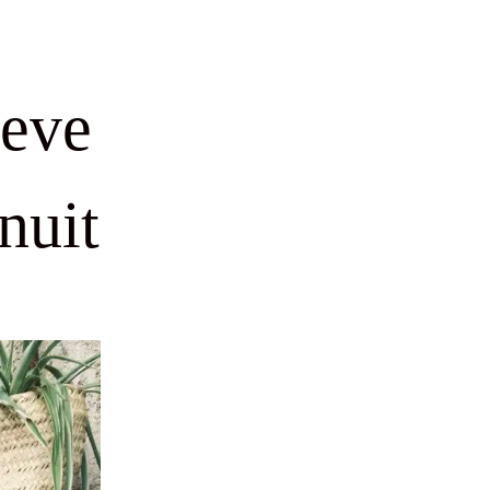
eve
nuit