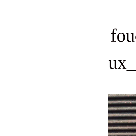
fou
ux_